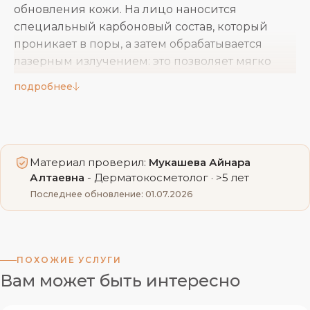
обновления кожи. На лицо наносится
специальный карбоновый состав, который
проникает в поры, а затем обрабатывается
лазерным излучением: это позволяет мягко
отшелушить ороговевшие клетки, сократить
подробнее
выработку себума и улучшить общее состояние
кожи. Процедуру в нашей клинике проводят
опытные врачи-косметологи на современном
корейском оборудовании, что обеспечивает
Материал проверил:
Мукашева Айнара
комфорт и предсказуемый результат.
Алтаевна
- Дерматокосметолог · >5 лет
Последнее обновление: 01.07.2026
Показания к Карбоновому пилингу
повышенная жирность кожи и расширенные
ПОХОЖИЕ УСЛУГИ
поры;
Вам может быть интересно
тусклый, неровный тон лица и признаки
усталости кожи;