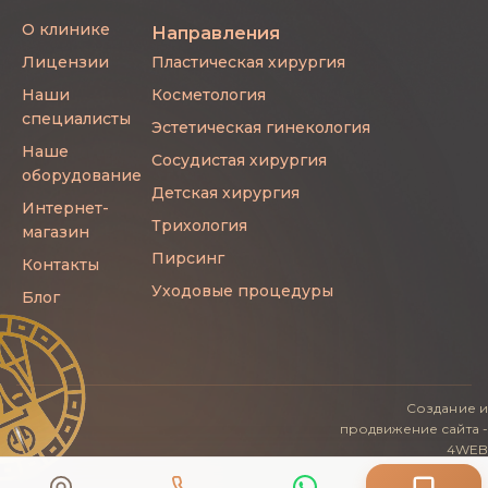
сайте или по телефону клиники.
О клинике
Направления
Администратор подберет удобное время для
Лицензии
Пластическая хирургия
консультации с врачом и ответит на ваши
вопросы.
Наши
Косметология
специалисты
Эстетическая гинекология
Наше
Сосудистая хирургия
оборудование
Детская хирургия
Интернет-
Трихология
магазин
Пирсинг
Контакты
Уходовые процедуры
Блог
Создание
и
продвижение
сайта -
4WEB