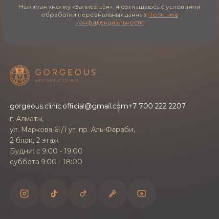
Нажимая кнопку «Записаться», я соглашаюсь с условиями
обработки персональных данных
Политика
Реабилитация
конфиденциальности
Карбоновый пилинг относится к процедурам с
коротким периодом восстановления: кожа
быстро возвращается к привычному виду. В
первые дни возможна легкая
чувствительность, поэтому врач даст
индивидуальные рекомендации по уходу и
gorgeous.clinic.official@gmail.com
+7 700 222 2207
защите кожи от солнца. Соблюдение этих
г. Алматы,
советов помогает закрепить результат и
ул. Маркова 61/1 уг. пр. Аль-Фараби,
2 блок, 2 этаж
сохранить эффект надолго.
Будни: с 9:00 - 19:00
суббота 9:00 - 18:00
Запись
Записаться на Карбоновый пилинг в клинике
Gorgeous в Алматы можно через форму на