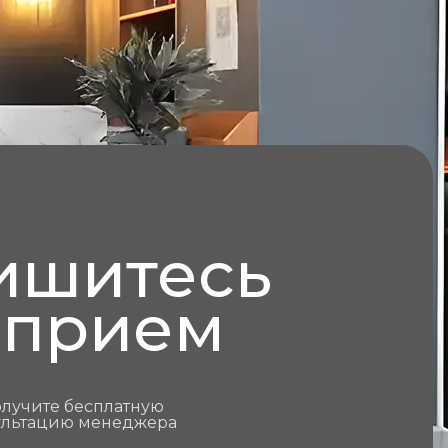
ишитесь
 прием
олучите бесплатную
ультацию менеджера