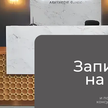
Зап
на
и п
конс