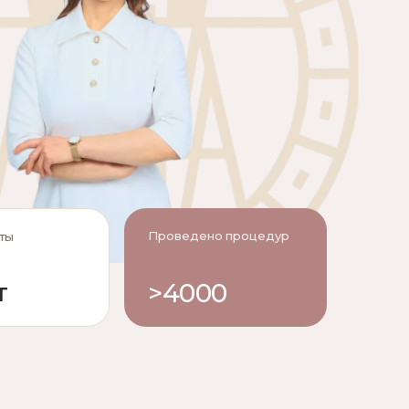
Проведено процедур
ты
т
>4000