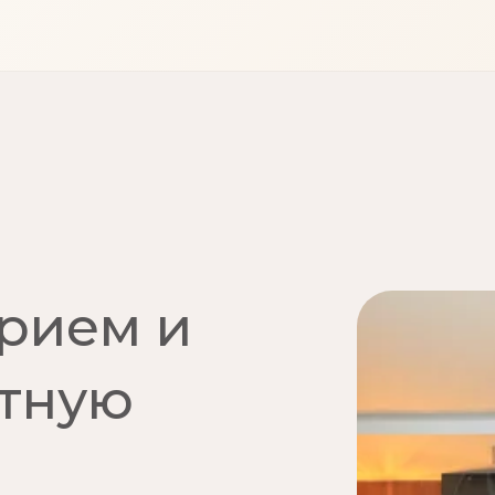
прием и
атную