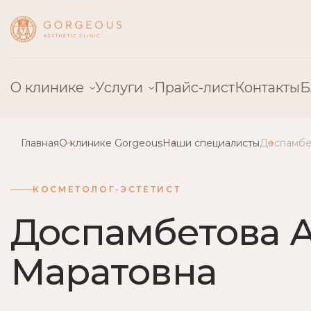
О клинике
Услуги
Прайс-лист
Контакты
Б
Главная
О клинике Gorgeous
Наши специалисты
Доспамбе
О нас
Пластическая хирургия
Специалисты
Косметология
КОСМЕТОЛОГ-ЭСТЕТИСТ
Оборудование
Эстетическая гинекология
Доспамбетова 
Лицензии
Сосудистая хирургия
Маратовна
Отзывы
Детская хирургия
Контакты
Трихология