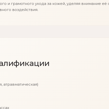
 и грамотного ухода за кожей, уделяя внимание её с
ивного воздействия.
валификации
я, атравматическая)
й
ассах