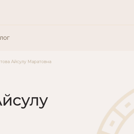
лог
това Айсулу Маратовна
Все «Пластическая хирургия»
Пластическая хирургия: Лицо
Айсулу
Пластическая хирургия: Тело