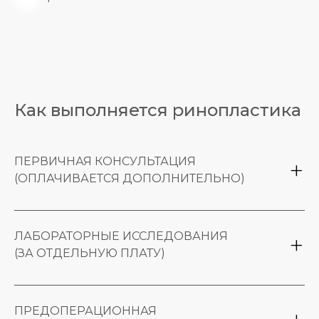
Как выполняется ринопластика
ПЕРВИЧНАЯ КОНСУЛЬТАЦИЯ
(ОПЛАЧИВАЕТСЯ ДОПОЛНИТЕЛЬНО)
Первичная консультация пластического
хирурга
ЛАБОРАТОРНЫЕ ИССЛЕДОВАНИЯ
Предоставление списка необходимых
(ЗА ОТДЕЛЬНУЮ ПЛАТУ)
анализов
Читать дальше
Перечень необходимых анализов врач
предоставляет во время консультации
ПРЕДОПЕРАЦИОННАЯ