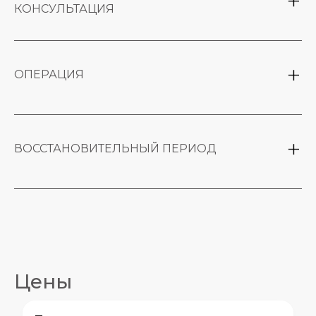
КОНСУЛЬТАЦИЯ
Оценка лабораторных исследований
По результатам консультации - допуск
пациента к операции
ОПЕРАЦИЯ
Общий наркоз, продолжительность 1.5-3 часа
Работа с хрящевым и костным каркасом,
коррекция перегородки при необходимости
ВОССТАНОВИТЕЛЬНЫЙ ПЕРИОД
Читать дальше
Ношение лонгеты, тампоны убираются на 2-3
день
Синяки под глазами - норма, проходят за 10-
14 дней
Читать дальше
Цены