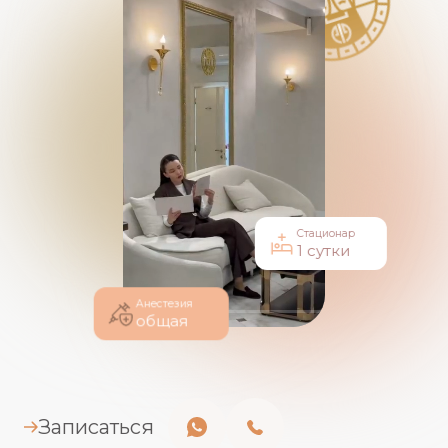
Стационар
1 сутки
Анестезия
общая
Записаться