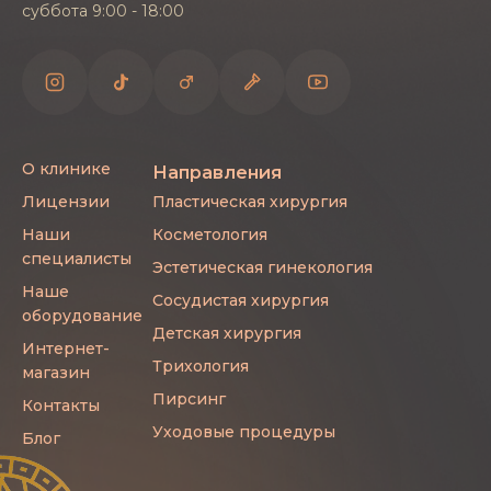
суббота 9:00 - 18:00
телефону клиники Gorgeous - врач подберёт
удобное время, проведёт осмотр и ответит на
ваши вопросы об операции и реабилитации.
О клинике
Направления
Лицензии
Пластическая хирургия
Наши
Косметология
специалисты
Эстетическая гинекология
Наше
Сосудистая хирургия
оборудование
Детская хирургия
Интернет-
Трихология
магазин
Пирсинг
Контакты
Уходовые процедуры
Блог