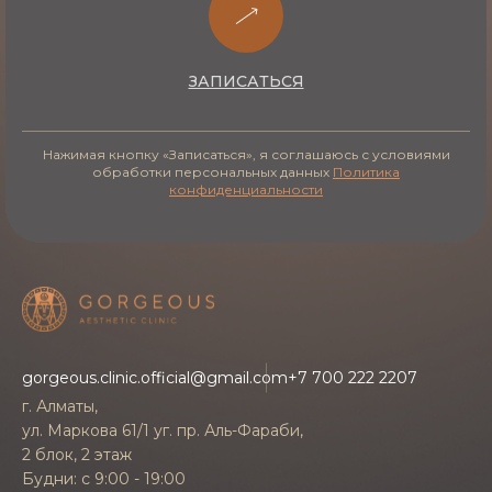
этапах - от подготовки к операции до
контроля во время реабилитации.
ЗАПИСАТЬСЯ
Стоимость и запись
Нажимая кнопку «Записаться», я соглашаюсь с условиями
обработки персональных данных
Политика
Ринопластика цена определяется после очной
конфиденциальности
консультации, когда хирург оценит
особенности носа, объём вмешательства и
выбранную методику. Стоимость зависит от
того, какое именно направление требуется -
риносептопластика, первичная или повторная
коррекция либо пластика ноздрей. Чтобы
лечение было доступным, в клинике
gorgeous.clinic.official@gmail.com
+7 700 222 2207
предусмотрена возможность оформить
г. Алматы,
Ринопластику
в кредит. Узнать стоимость и
ул. Маркова 61/1 уг. пр. Аль-Фараби,
записаться на консультацию по ринопластике
2 блок, 2 этаж
Будни: с 9:00 - 19:00
в Алматы можно через форму на сайте или по