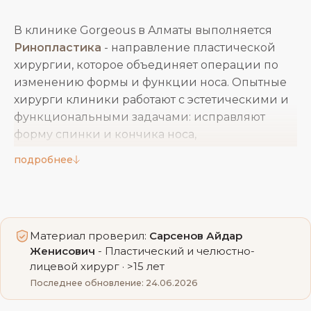
В клинике Gorgeous в Алматы выполняется
Ринопластика
- направление пластической
хирургии, которое объединяет операции по
изменению формы и функции носа. Опытные
хирурги клиники работают с эстетическими и
функциональными задачами: исправляют
форму спинки и кончика носа,
восстанавливают носовое дыхание,
подробнее
корректируют последствия травм и
врождённых особенностей. Нос во многом
определяет гармонию лица, поэтому к
каждому случаю врач подходит
Материал проверил:
Сарсенов Айдар
индивидуально, учитывая пропорции,
Женисович
- Пластический и челюстно-
толщину кожи и пожелания пациента. В работе
лицевой хирург · >15 лет
применяются современные методики и
Последнее обновление: 24.06.2026
оборудование, а сопровождение строится от
первой консультации до полного