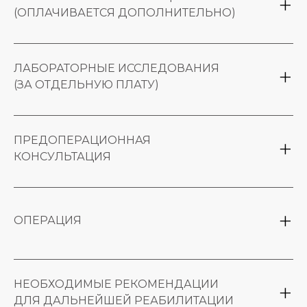
(ОПЛАЧИВАЕТСЯ ДОПОЛНИТЕЛЬНО)
консультация пластического хирурга и
оценка анатомических особенностей лица
ЛАБОРАТОРНЫЕ ИССЛЕДОВАНИЯ
определение зон коррекции
(ЗА ОТДЕЛЬНУЮ ПЛАТУ)
Перечень необходимых анализов врач
предоставляет во время консультации.
ПРЕДОПЕРАЦИОННАЯ
КОНСУЛЬТАЦИЯ
Оценка лабораторных исследований
По результатам консультации - допуск
пациента к операции
ОПЕРАЦИЯ
проведение местной анестезии
антисептическая обработка операционной
НЕОБХОДИМЫЕ РЕКОМЕНДАЦИИ
области
Читать дальше
ДЛЯ ДАЛЬНЕЙШЕЙ РЕАБИЛИТАЦИИ