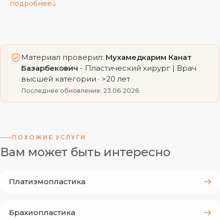
подробнее
деликатно работать с проблемными зонами и
добиваться гармоничного силуэта.
Показания к Липосакции зон тела
Материал проверил:
Мухамедкарим Канат
Базарбекович
- Пластический хирург | Врач
высшей категории · >20 лет
локальные жировые отложения, устойчивые
Последнее обновление: 23.06.2026
к диете и спорту;
нарушение пропорций фигуры в области
живота, боков, бёдер или спины;
желание скорректировать контуры тела и
ПОХОЖИЕ УСЛУГИ
подчеркнуть рельеф;
Вам может быть интересно
асимметрия мягких тканей в отдельных
зонах;
Платизмопластика
стабильный вес при сохраняющихся
проблемных участках.
Брахиопластика