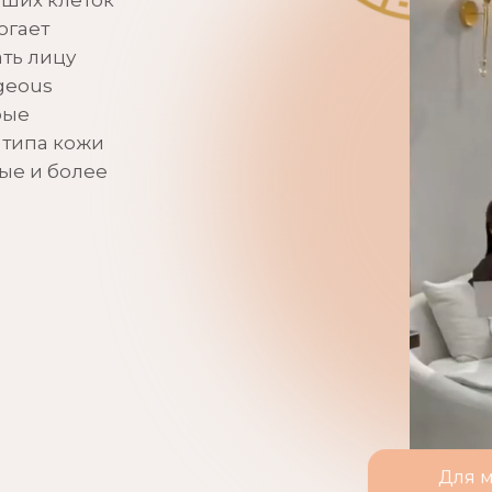
вших клеток
огает
ать лицу
geous
рые
 типа кожи
ые и более
Для