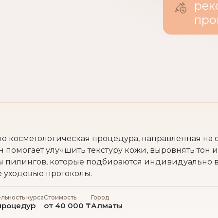
ре
пр
это косметологическая процедура, направленная на
 помогает улучшить текстуру кожи, выровнять тон 
пилингов, которые подбираются индивидуально в з
 уходовые протоколы.
льность курса
Стоимость
Город
процедур
от 40 000 ₸
Алматы