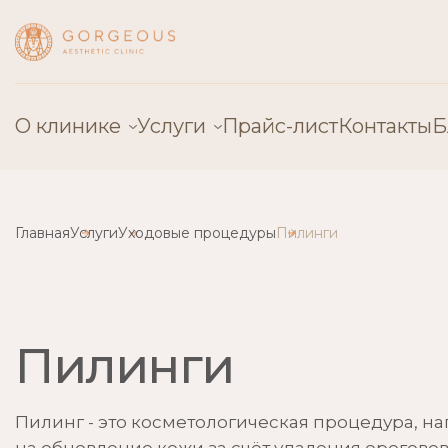
О клинике
Услуги
Прайс-лист
Контакты
Б
О нас
Пластическая хирургия
Главная
Услуги
Уходовые процедуры
Пилинги
Специалисты
Косметология
Оборудование
Эстетическая гинекология
Лицензии
Сосудистая хирургия
Пилинги
Отзывы
Детская хирургия
Пилинг - это косметологическая процедура, н
Контакты
Трихология