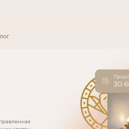
лог
Все «Пластическая хирургия»
Пластическая хирургия: Лицо
Продо
30-
Пластическая хирургия: Тело
аправленная