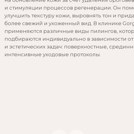
на обновление кожи за счёт удаления орогове
Галерея
Уходовые процедуры
и стимуляции процессов регенерации. Он пом
улучшить текстуру кожи, выровнять тон и прид
Пирсинг
более свежий и ухоженный вид. В клинике Gor
применяются различные виды пилингов, кото
подбираются индивидуально в зависимости от
и эстетических задач: поверхностные, срединн
интенсивные уходовые протоколы.