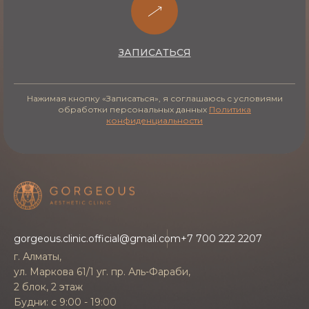
Алматы
ЗАПИСАТЬСЯ
Стоимость зависит от состояния кожи,
количества зон и числа необходимых сеансов,
Нажимая кнопку «Записаться», я соглашаюсь с условиями
поэтому точную цену врач называет после
обработки персональных данных
Политика
конфиденциальности
осмотра и консультации. Чтобы процедура
была доступнее, в клинике предусмотрена
оплата в кредит
. Узнать ориентир по цене на
Фракционное лазерное омоложение
(Volnewmer) в Алматы можно у администратора
при записи.
gorgeous.clinic.official@gmail.com
+7 700 222 2207
Реабилитация
г. Алматы,
ул. Маркова 61/1 уг. пр. Аль-Фараби,
2 блок, 2 этаж
Восстановление после процедуры проходит в
Будни: с 9:00 - 19:00