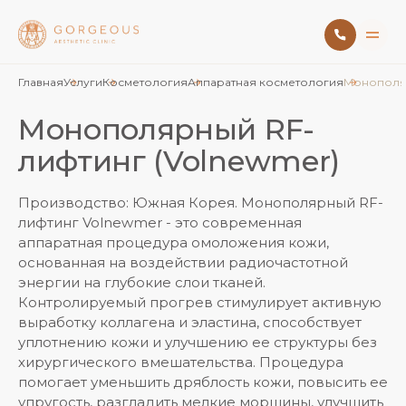
Главная
Услуги
Косметология
Аппаратная косметология
Монополяр
Монополярный RF-
лифтинг (Volnewmer)
Производство: Южная Корея. Монополярный RF-
лифтинг Volnewmer - это современная
аппаратная процедура омоложения кожи,
основанная на воздействии радиочастотной
энергии на глубокие слои тканей.
Контролируемый прогрев стимулирует активную
выработку коллагена и эластина, способствует
уплотнению кожи и улучшению ее структуры без
хирургического вмешательства. Процедура
помогает уменьшить дряблость кожи, повысить ее
упругость, разгладить мелкие морщины, улучшить