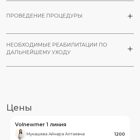
индивидуального плана процедуры
очищение кожи от макияжа и загрязнений
ПРОВЕДЕНИЕ ПРОЦЕДУРЫ
разметка зон воздействия при
необходимости
НЕОБХОДИМЫЕ РЕАБИЛИТАЦИИ ПО
равномерная обработка выбранных зон
ДАЛЬНЕЙШЕМУ УХОДУ
радиочастотной энергией
Читать дальше
Цены
Volnewmer 1 линия
1200
Мукашева Айнара Алтаевна