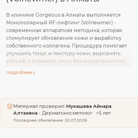
В клинике Gorgeous в Алматы выполняется
Монополярный RF-лифтинг (Volnewmer) -
современная аппаратная методика, которая
стимулирует обновление кожи и выработку
собственного коллагена. Процедура помогает
улучшить тонус и текстуру кожи, выровнять
рельеф и освежить лицо без хирургического
вмешательства. В Gorgeous работают опытные
подробнее
врачи-косметологи, а используемое
оборудование позволяет проводить
процедуру деликатно и контролируемо.
Материал проверил:
Мукашева Айнара
Показания к Монополярному RF-
Алтаевна
- Дерматокосметолог · >5 лет
Последнее обновление: 20.07.2026
лифтингу (Volnewmer)