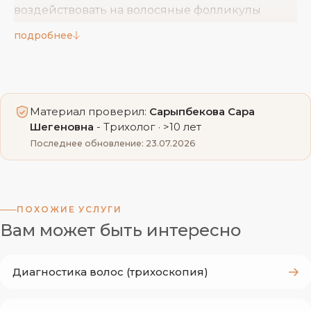
воздействовать на волосяные фолликулы
мягким лазерным излучением и подходит
подробнее
пациентам, столкнувшимся с истончением и
выпадением волос. Лечение проводят
опытные врачи на современном
оборудовании, что обеспечивает деликатное и
Материал проверил:
Сарыпбекова Сара
контролируемое воздействие.
Шегеновна
- Трихолог · >10 лет
Последнее обновление: 23.07.2026
Показания к Лазерному лечению
волос
ПОХОЖИЕ УСЛУГИ
Вам может быть интересно
повышенное выпадение волос и заметное
поредение;
Диагностика волос (трихоскопия)
истончение и ослабление волосяного
стержня;