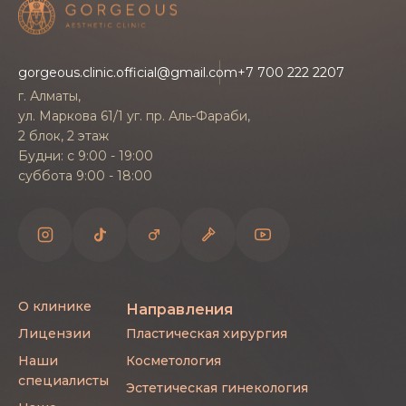
в Алматы можно при записи на консультацию.
Реабилитация
gorgeous.clinic.official@gmail.com
+7 700 222 2207
г. Алматы,
Процедура отличается мягким воздействием
ул. Маркова 61/1 уг. пр. Аль-Фараби,
и, как правило, не требует длительного
2 блок, 2 этаж
Будни: с 9:00 - 19:00
восстановления - пациент возвращается к
суббота 9:00 - 18:00
привычному образу жизни. Для закрепления
результата врач даёт индивидуальные
рекомендации по уходу за волосами и кожей
головы, а при необходимости назначает
поддерживающие сеансы.
О клинике
Направления
Запись
Лицензии
Пластическая хирургия
Наши
Косметология
Записаться на Лазерное лечение волос в
специалисты
Эстетическая гинекология
клинике Gorgeous в Алматы можно через