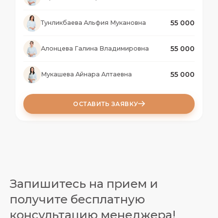
волосяных фолликулов, способствуя
укреплению и росту волос.
55 000
Тунликбаева Альфия Мукановна
Процедура неинвазивная, комфортная и не
требует периода восстановления. После сеанса
55 000
Алонцева Галина Владимировна
пациент может сразу вернуться к обычной
жизни.
55 000
Мукашева Айнара Алтаевна
ОСТАВИТЬ ЗАЯВКУ
Запишитесь на прием и
получите бесплатную
консультацию менеджера!