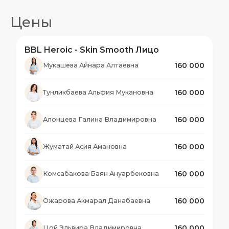
Для максимального эффекта рекомендуется
помогает точно настраивать параметры под
Цены
курс процедур и обязательное использование
кожу пациента, обеспечивая равномерное и
SPF после процедуры.
безопасное воздействие.
BBL Heroic - Skin Smooth Лицо
Световая энергия избирательно воздействует
160 000
на пигмент и сосуды, не повреждая
Мукашева Айнара Алтаевна
окружающие ткани.
160 000
Тунликбаева Альфия Мукановна
160 000
Алонцева Галина Владимировна
160 000
Жуматай Асия Амановна
160 000
Комсабакова Баян Ануарбековна
160 000
Ожарова Акмарал Данабаевна
160 000
Цой Эльвира Владимировна