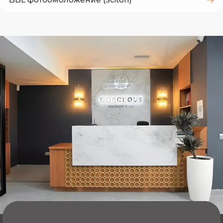
(Heroic)
Всё начинается с консультации: врач
оценивает состояние и тип кожи, обсуждает
ожидания и составляет индивидуальный план
процедуры. Перед сеансом кожу очищают и
подготавливают, на глаза надевают защитные
очки, затем специалист обрабатывает
выбранные зоны вспышками
широкополосного света, подбирая параметры
под конкретную задачу и особенности
пациента. Во время сеанса ощущается лёгкое
тепло, процедура переносится комфортно.
После процедуры пациент остаётся под
наблюдением врача, который даёт
рекомендации по уходу. Нередко для