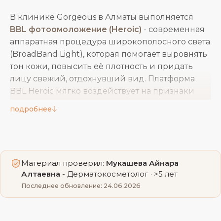
В клинике Gorgeous в Алматы выполняется
BBL фотоомоложение (Heroic)
- современная
аппаратная процедура широкополосного света
(BroadBand Light), которая помогает выровнять
тон кожи, повысить её плотность и придать
лицу свежий, отдохнувший вид. Платформа
BBL Heroic мягко воздействует на признаки
возрастных изменений и фотоповреждений,
подробнее
не требуя реабилитации хирургического
уровня. Это деликатный способ улучшить
качество кожи: процедура работает с
пигментацией, сосудистым рисунком и общим
Материал проверил:
Мукашева Айнара
тонусом, постепенно возвращая лицу ровный и
Алтаевна
- Дерматокосметолог · >5 лет
здоровый цвет. Процедуру проводят опытные
Последнее обновление: 24.06.2026
врачи на сертифицированном оборудовании,
что обеспечивает прогнозируемый результат и
комфорт пациента на каждом этапе.