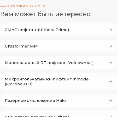
ПОХОЖИЕ УСЛУГИ
Вам может быть интересно
Показания к BBL фотоомоложение
СМАС лифтинг (Ulthera Prime)
(Heroic)
тусклый, неровный тон кожи и потеря
Ultraformer MPT
сияния;
пигментные пятна и последствия
Монополярный RF-лифтинг (Volnewmer)
фотостарения;
сосудистые проявления и покраснения;
Микроигольчатый RF-лифтинг Inmode
снижение упругости и плотности кожи;
(Morpheus 8)
желание комплексно освежить лицо без
операции.
Лазерное омоложение Halo
Как проходит BBL фотоомоложение
BBL фотоомоложение (Sciton)