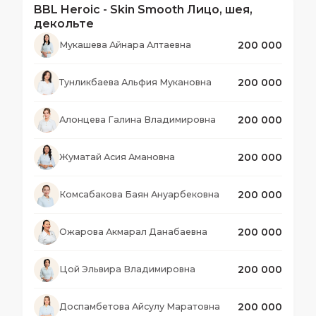
BBL Heroic - Skin Smooth Лицо, шея,
декольте
200 000
Мукашева Айнара Алтаевна
200 000
Тунликбаева Альфия Мукановна
200 000
Алонцева Галина Владимировна
200 000
Жуматай Асия Амановна
200 000
Комсабакова Баян Ануарбековна
200 000
Ожарова Акмарал Данабаевна
200 000
Цой Эльвира Владимировна
200 000
Доспамбетова Айсулу Маратовна