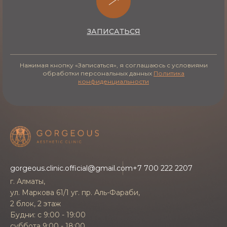
Сколько стоит BBL фотоомоложение
ЗАПИСАТЬСЯ
(Heroic) в Алматы
Нажимая кнопку «Записаться», я соглашаюсь с условиями
обработки персональных данных
Политика
конфиденциальности
Стоимость зависит от зоны обработки и
количества сеансов, поэтому окончательную
цену врач называет после очного осмотра и
консультации. Чтобы пройти BBL
фотоомоложение (Heroic) в Алматы было
комфортнее, в клинике Gorgeous доступна
оплата в кредит
.
gorgeous.clinic.official@gmail.com
+7 700 222 2207
г. Алматы,
ул. Маркова 61/1 уг. пр. Аль-Фараби,
Реабилитация
2 блок, 2 этаж
Будни: с 9:00 - 19:00
В общих чертах восстановление после
суббота 9:00 - 18:00