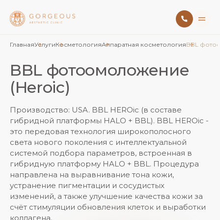
Главная
Услуги
Косметология
Аппаратная косметология
BBL фотоо
BBL фотоомоложение
(Heroic)
Производство: USA. BBL HEROic (в составе
гибридной платформы HALO + BBL). BBL HEROic -
это передовая технология широкополосного
света нового поколения с интеллектуальной
системой подбора параметров, встроенная в
гибридную платформу HALO + BBL. Процедура
направлена на выравнивание тона кожи,
устранение пигментации и сосудистых
изменений, а также улучшение качества кожи за
счёт стимуляции обновления клеток и выработки
коллагена.