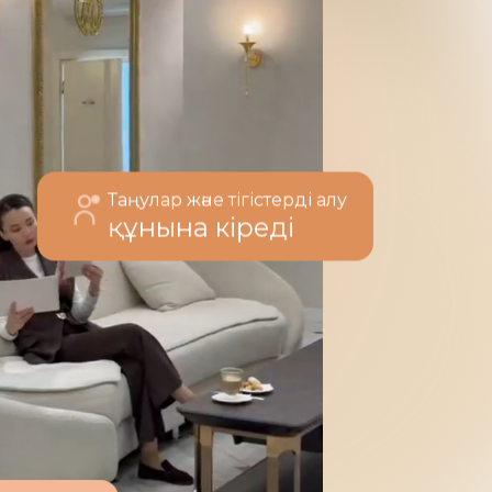
Таңулар және тігістерді алу
құнына кіреді