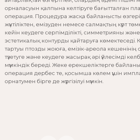
айтарлықтай өзгертпей, олардың әдемі пішіні 
Галерея
Күтім процедуралары
орналасуын қалпына келтіруге бағытталған пл
операция. Процедура жасқа байланысты өзгері
Пирсинг
жүктіліктен, емізуден немесе салмақтың күрт тө
кейін кеудеге серпімділікті, симметрияны және
эстетикалық контурды қайтаруға көмектеседі. 
тартуы птозды жоюға, емізік-ареола кешенінің
түзетуге және кеудеге жасырақ әрі үйлесімді кел
мүмкіндік береді. Жеке ерекшеліктерге байлан
операция дербес те, қосымша көлем үшін имп
орнатумен бірге де жүргізілуі мүмкін.