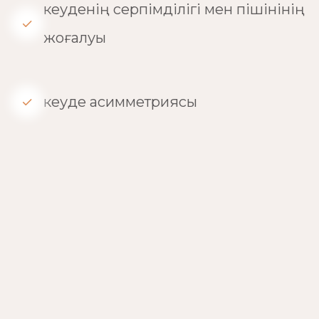
кеуденің серпімділігі мен пішінінің
жоғалуы
кеуде асимметриясы