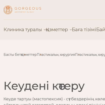
Клиника туралы
Қызметтер
Баға тізімі
Бай
Клиника туралы
Пластикалық хирургия
Басты бет
Қызметтер
Пластикалық хирургия
Пластикалық хир
Дәрігерлер
Косметология
Жабдық
Эстетикалық гинеколог
Лицензиялар
Қантамыр хирургиясы
Кеудені көтеру
Пікірлер
Балалар хирургиясы
Кеуде тартуы (мастопексия) - сүт бездерінің көл
Байланыс
Трихология