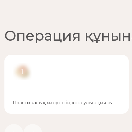
Операция құнына
1
Пластикалық хирургтің консультациясы