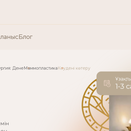
ланыс
Блог
«Пластикалық хирургия» бөлімі
ургия: Дене
Маммопластика
Кеудені көтеру
Пластикалық хирургия: Бет
Ұзақт
1-3 с
ия
Пластикалық хирургия: Ден
емін