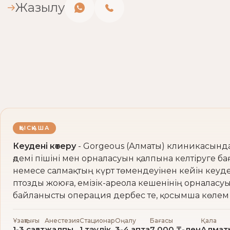
Жазылу
ҚЫСҚАША
Кеудені көтеру
- Gorgeous (Алматы) клиникасында 
әдемі пішіні мен орналасуын қалпына келтіруге б
немесе салмақтың күрт төмендеуінен кейін кеуде
птозды жоюға, емізік-ареола кешенінің орналасуы
байланысты операция дербес те, қосымша көлем ү
Ұзақтығы
Анестезия
Стационар
Оңалу
Бағасы
Қала
1-3 сағат
жалпы
1 тәулік
3-4 апта
7 000 ₸-ден
Алмат