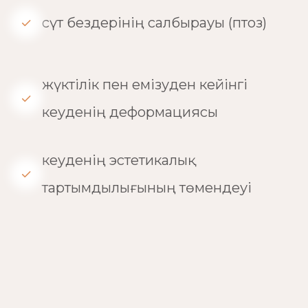
сүт бездерінің салбырауы (птоз)
жүктілік пен емізуден кейінгі
кеуденің деформациясы
кеуденің эстетикалық
тартымдылығының төмендеуі