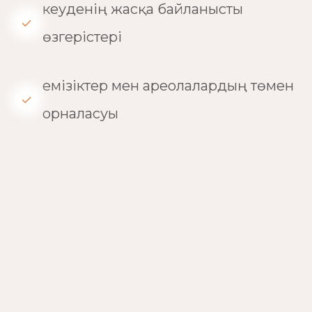
кеуденің жасқа байланысты
өзгерістері
емізіктер мен ареолалардың төмен
орналасуы