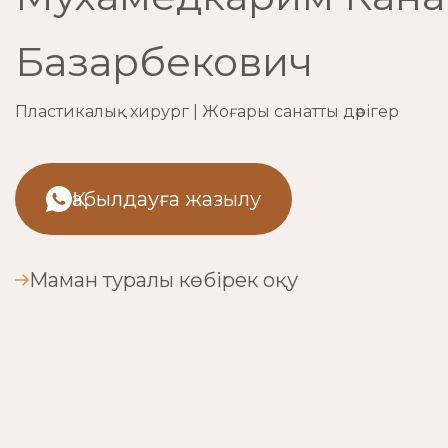
Базарбекович
Пластикалық хирург | Жоғары санатты дәрігер
Қабылдауға жазылу
Маман туралы көбірек оқу