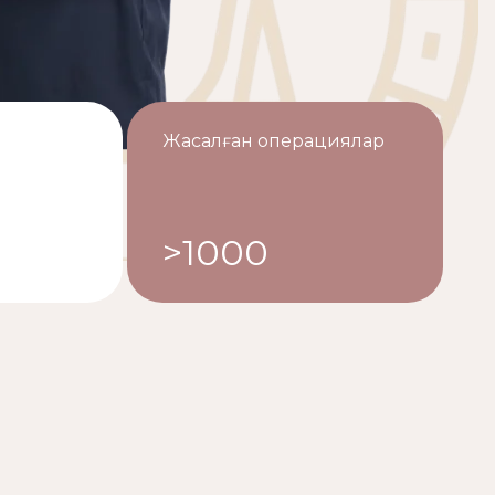
Жасалған операциялар
>1000