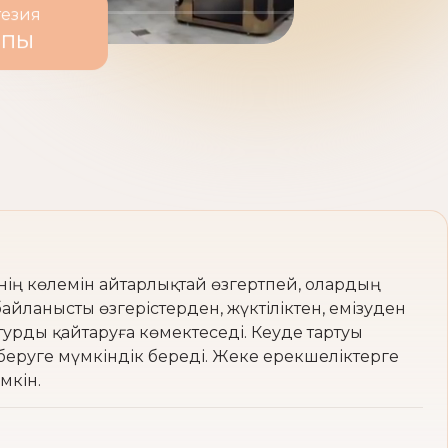
стезия
лпы
інің көлемін айтарлықтай өзгертпей, олардың
айланысты өзгерістерден, жүктіліктен, емізуден
турды қайтаруға көмектеседі. Кеуде тартуы
т беруге мүмкіндік береді. Жеке ерекшеліктерге
мкін.