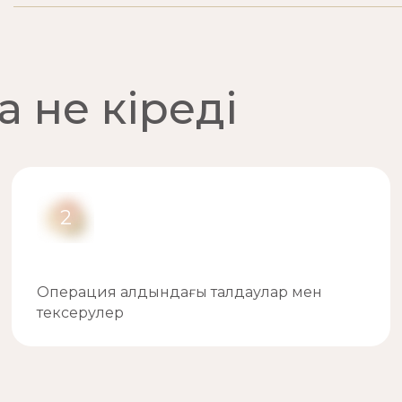
 не кіреді
2
Операция алдындағы талдаулар мен
тексерулер