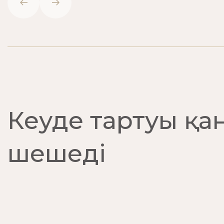
Кеуде тартуы қа
шешеді