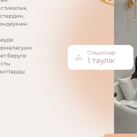
мен
астикалық
стерден,
мендеуінен
Кеуде
 орналасуын
Стационар
бет беруге
1 тәулік
ысты
ланттарды