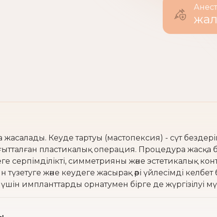
Ане
жа
жасалады. Кеуде тартуы (мастопексия) - сүт бездер
ағытталған пластикалық операция. Процедура жасқа б
ге серпімділікті, симметрияны және эстетикалық кон
н түзетуге және кеудеге жасырақ әрі үйлесімді келбе
шін импланттарды орнатумен бірге де жүргізілуі мү
ы