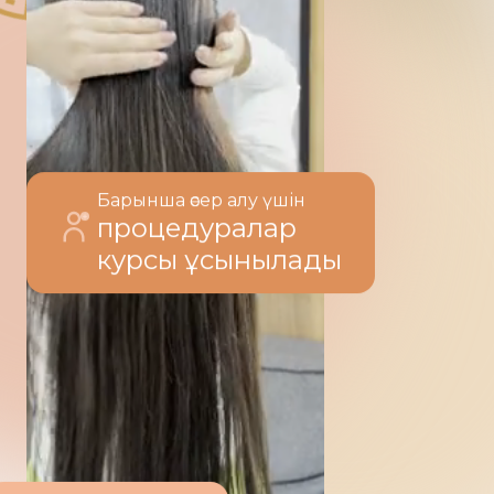
Барынша әсер алу үшін
процедуралар
курсы ұсынылады