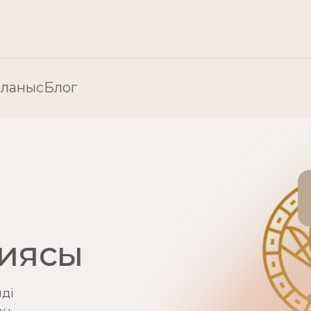
ланыс
Блог
«Пластикалық хирургия» бөлімі
Пластикалық хирургия: Бет
ия
Пластикалық хирургия: Ден
пиясы
ді