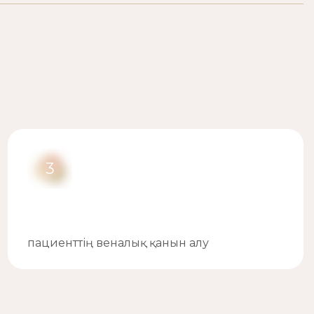
3
пациенттің веналық қанын алу