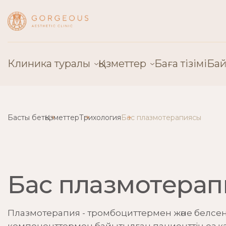
Клиника туралы
Қызметтер
Баға тізімі
Бай
Клиника туралы
Пластикалық хирургия
Басты бет
Қызметтер
Трихология
Бас плазмотерапиясы
Дәрігерлер
Косметология
Жабдық
Эстетикалық гинеколог
Лицензиялар
Қантамыр хирургиясы
Бас плазмотера
Пікірлер
Балалар хирургиясы
Плазмотерапия - тромбоциттермен және белсен
Байланыс
Трихология