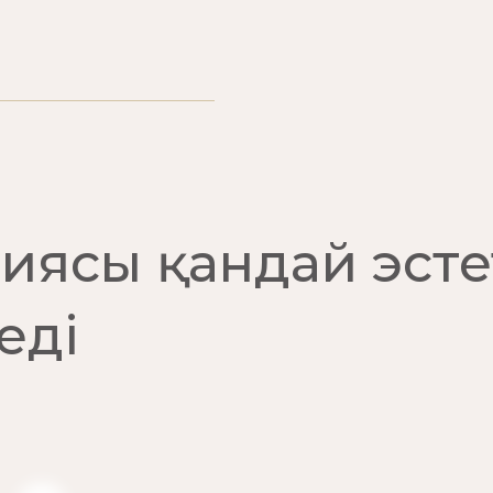
иясы қандай эст
еді