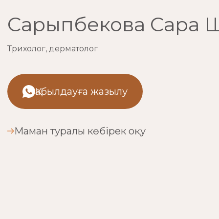
Сарыпбекова Сара 
Трихолог, дерматолог
Қабылдауға жазылу
Маман туралы көбірек оқу