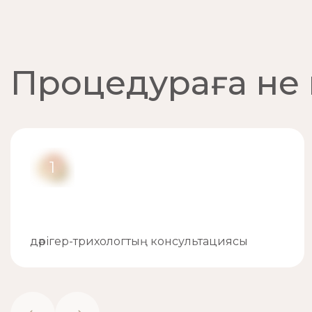
Процедураға не 
1
дәрігер-трихологтың консультациясы