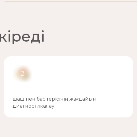
кіреді
2
шаш пен бас терісінің жағдайын
диагностикалау