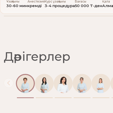
Ұзақтығы
Анестезия
Курс ұзақтығы
Бағасы
Қала
30-60 мин
кремді
3-4 процедура
50 000 ₸-ден
Алм
Дәрігерлер