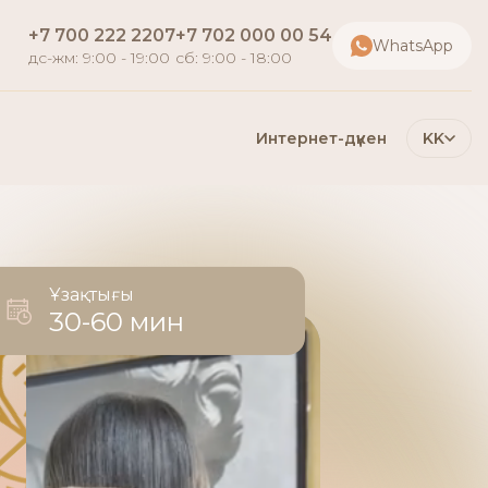
+7 700 222 2207
+7 702 000 00 54
WhatsApp
дс-жм: 9:00 - 19:00
сб: 9:00 - 18:00
Интернет-дүкен
KK
Ұзақтығы
30-60 мин
е