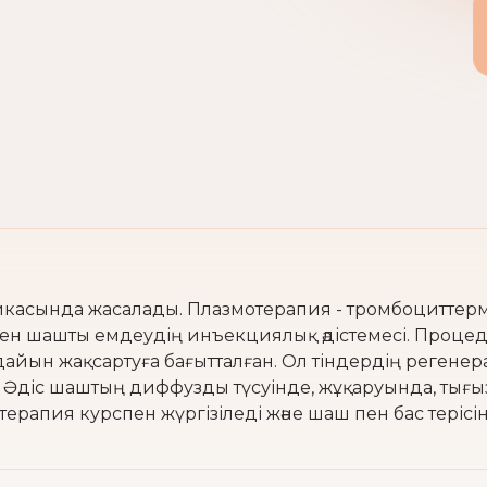
икасында жасалады. Плазмотерапия - тромбоциттер
лген шашты емдеудің инъекциялық әдістемесі. Проце
ағдайын жақсартуға бағытталған. Ол тіндердің реге
ді. Әдіс шаштың диффузды түсуінде, жұқаруында, ты
рапия курспен жүргізіледі және шаш пен бас терісі