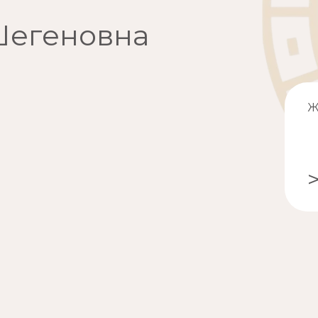
Шегеновна
Ж