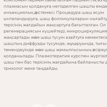
компоненттермен байытылған пациенттің өз қ
Галерея
Күтім процедуралары
плазмасын қолдануға негізделген шашты емде
инъекциялық әдістемесі. Процедура шаш өсуін
Пирсинг
ынталандыруға, шаш фолликулаларын нығайтуғ
терісінің жағдайын жақсартуға бағытталған. Ол
регенерациясын күшейтеді, микроциркуляци
жақсартады және шаш түсуін азайтуға көмектесе
шаштың диффузды түсуінде, жұқаруында, тығ
төмендеуінде және шаш жамылғысының әлсіреу
қолданылады. Плазмотерапия курспен жүргізіл
шаш пен бас терісінің жағдайына байланысты д
трихолог жеке таңдайды.