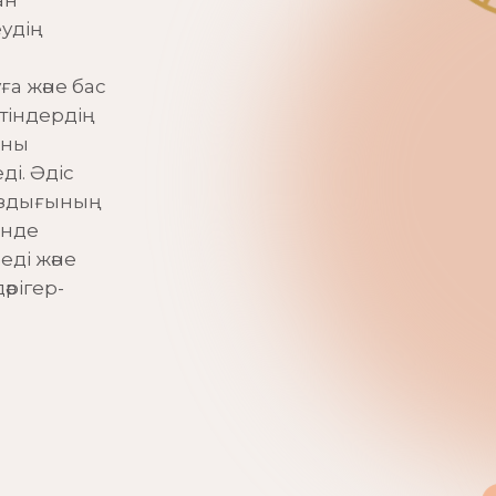
ан
удің
а және бас
 тіндердің
яны
ді. Әдіс
ыздығының
інде
еді және
әрігер-