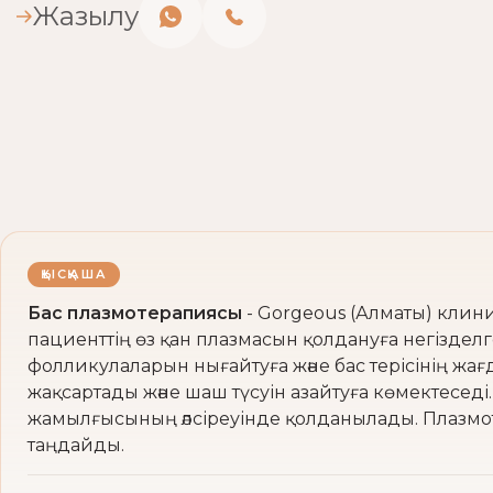
Жазылу
ҚЫСҚАША
Бас плазмотерапиясы
- Gorgeous (Алматы) клин
пациенттің өз қан плазмасын қолдануға негізде
фолликулаларын нығайтуға және бас терісінің ж
жақсартады және шаш түсуін азайтуға көмектесе
жамылғысының әлсіреуінде қолданылады. Плазмоте
таңдайды.