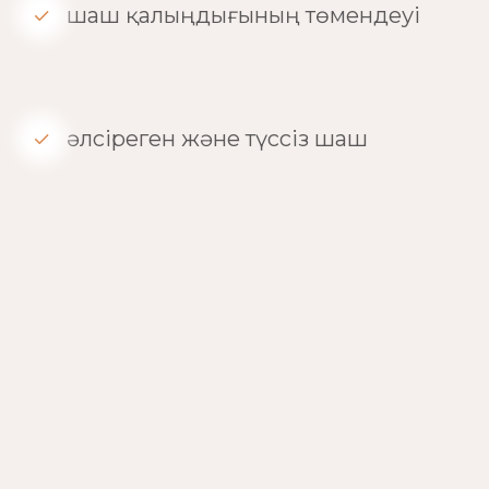
шаш қалыңдығының төмендеуі
әлсіреген және түссіз шаш