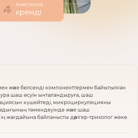
Анестезия
кремді
мен және белсенді компоненттермен байытылған
дура шаш өсуін ынталандыруға, шаш
нерациясын күшейтеді, микроциркуляцияны
ғыздығының төмендеуінде және шаш
нің жағдайына байланысты дәрігер-трихолог жеке