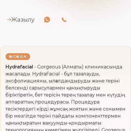
Жазылу
ҚЫСҚАША
Hydrafacial
- Gorgeous (Алматы) клиникасында
жасалады. HydraFacial - бұл тазалауды,
эксфолиацияны, ылғалдандыруды және теріні
белсенді сарысулармен қанықтыруды
біріктіретін, бет терісін терең тазалау мен күтудің
аппараттық процедурасы. Процедура
тесіктердегі кірді жұмсақ жоятын және сонымен
бір мезгілде теріні пайдалы компоненттермен
қанықтыратын вакуумды-қондырмалы
технологияның көмегімен жүргізіледі. Gorgeous