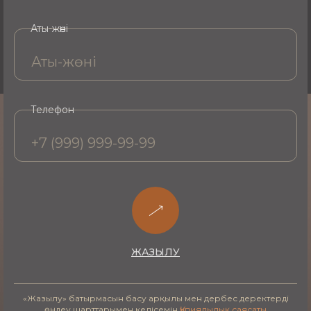
стандарттарын сақтауы
Аты-жөні
теріңіздің түрі мен жағдайына қарай
хаттаманы жеке таңдау
Алматыда Hydrafacial қанша тұрады
Телефон
Алматыдағы Hydrafacial процедурасының құны
таңдалған хаттамаға, терінің жағдайына және
курстағы сеанстар санына байланысты. Нақты
бағаны дәрігер кеңес беру мен қараудан кейін
айтады. Пациенттердің ыңғайлылығы үшін
несие
арқылы төлеу
қолжетімді - бұл күтім курсынан
ыңғайлы режимде өтуге мүмкіндік береді.
ЖАЗЫЛУ
Реабилитация
«Жазылу» батырмасын басу арқылы мен дербес деректерді
өңдеу шарттарымен келісемін
Құпиялылық саясаты