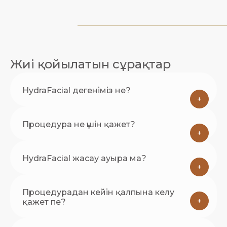
Жиі қойылатын сұрақтар
HydraFacial дегеніміз не?
+
Процедура не үшін қажет?
+
HydraFacial жасау ауыра ма?
+
Процедурадан кейін қалпына келу
+
қажет пе?