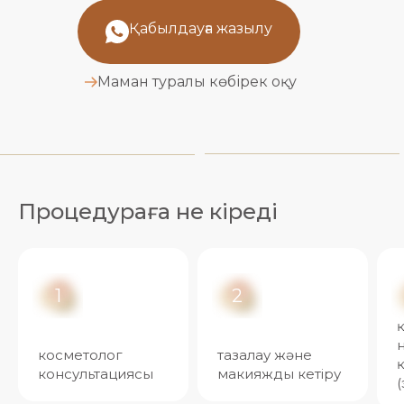
Қабылдауға жазылу
Маман туралы көбірек оқу
Процедураға не кіреді
1
2
косметолог
тазалау және
консультациясы
макияжды кетіру