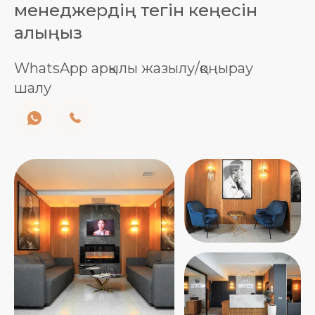
менеджердің тегін кеңесін
алыңыз
WhatsApp арқылы жазылу/қоңырау
шалу