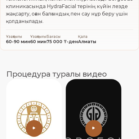
клиникасында HydraFacial терінің күйін лезде
жақсарту, оған балғындық пен сау нұр беру үшін
қолданылады.
Ұзақтығы
Ұзақтығы
Бағасы
Қала
60-90 мин
60 мин
75 000 ₸-ден
Алматы
Процедура туралы видео