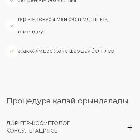
бет реңінің бозғылттығы
терінің тонусы мен серпімділігінің
төмендеуі
ұсақ әжімдер және шаршау белгілері
Процедура қалай орындалады
ДӘРІГЕР-КОСМЕТОЛОГ
КОНСУЛЬТАЦИЯСЫ