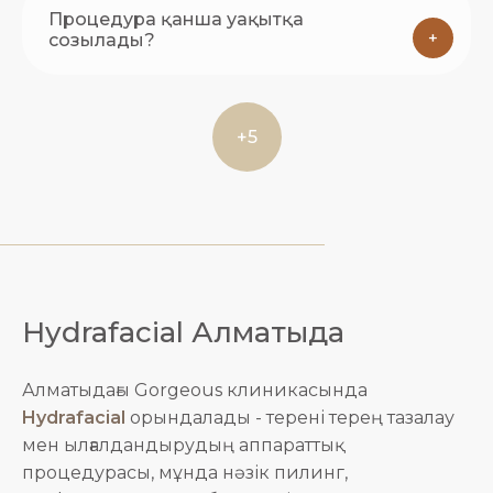
Процедура қанша уақытқа
+
созылады?
+5
Hydrafacial Алматыда
Алматыдағы Gorgeous клиникасында
Hydrafacial
орындалады - терені терең тазалау
мен ылғалдандырудың аппараттық
процедурасы, мұнда нәзік пилинг,