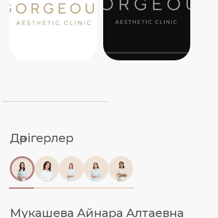
Дәрігерлер
Мукашева Айнара Алтаевна