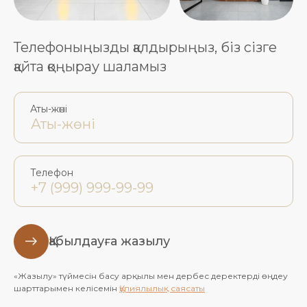
Телефоныңызды қалдырыңыз, біз сізге
қайта қоңырау шаламыз
Аты-жөні
Телефон
Қабылдауға жазылу
«Жазылу» түймесін басу арқылы мен дербес деректерді өңдеу
шарттарымен келісемін
Құпиялылық саясаты