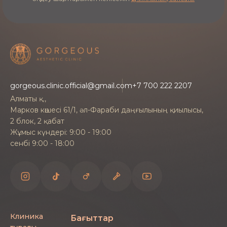
Hydrafacial ұзақ қалпына келусіз процедураларға
жатады: тері сеанстан кейін-ақ күтімді әрі
ылғалды болып көрінеді. Алғашқы күндері
мұқият күтім мен күннен қорғану ұсынылады.
Күтім мен реабилитация бойынша нақты
ұсыныстарды дәрігер теріңіздің
ерекшеліктерін ескере отырып жеке береді.
gorgeous.clinic.official@gmail.com
+7 700 222 2207
Алматы қ.,
Марков көшесі 61/1, әл-Фараби даңғылының қиылысы,
Жазылу
2 блок, 2 қабат
Жұмыс күндері: 9:00 - 19:00
сенбі 9:00 - 18:00
Алматыда Hydrafacial-ге сайттағы форма арқылы
немесе Gorgeous клиникасының телефоны
бойынша жазылуға болады. Әкімші ыңғайлы
уақытты таңдап, процедура, баға мен дайындық
туралы сұрақтарыңызға жауап береді.
Клиника
Бағыттар