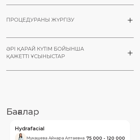
косметолог консультация жүргізіп, теріні
тексереді
ПРОЦЕДУРАНЫ ЖҮРГІЗУ
макияжды кетіру және теріні тазалау
орындалады
ӘРІ ҚАРАЙ КҮТІМ БОЙЫНША
жұмсақ қабыршақтандыру (эксфолиация)
ҚАЖЕТТІ ҰСЫНЫСТАР
жүргізіледі
Читать дальше
Бағалар
Hydrafacial
75 000 - 120 000
Мукашева Айнара Алтаевна