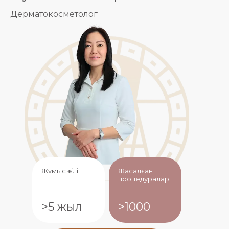
Дерматокосметолог
Жұмыс өтілі
Жасалған
процедуралар
>5 жыл
>1000