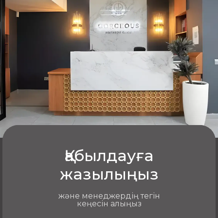
ылғалдандыратын әрі қоректендіретін
компоненттермен қорытынды қанықтыруды
қамтиды. Сеанстан кейін маман нәтижені
бағалап, қажет болса күтім бойынша ұсыныстар
береді. Барлық кезеңдер ыңғайлы әрі айқын
ауырсынусыз өтеді.
Hydrafacial-ді неліктен Gorgeous-та
жасайды
Қабылдауға
эстетикалық медицинада тәжірибесі бар
жазылыңыз
сертификатталған дәрігер-косметологтар
заманауи күтім әдістемелері мен сапалы
және менеджердің тегін
сарысулар
кеңесін алыңыз
клиниканың стерильдік пен қауіпсіздік