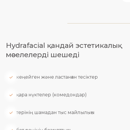
Hydrafacial қандай эстетикалық
мәселелерді шешеді
кеңейген және ластанған тесіктер
қара нүктелер (комедондар)
терінің шамадан тыс майлылығы