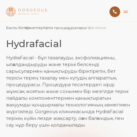
Басты бет
Қызметтер
Күтім процедуралары
Hydrafacial
Hydrafacial
HydraFacial - бұл тазалауды, эксфолиацияны,
ылғалдандыруды және теріні белсенді
сарысулармен қанықтыруды біріктіретін, бет
терісін терең тазалау мен күтудің аппараттық
процедурасы. Процедура тесіктердегі кірді
жұмсақ жоятын және сонымен бір мезгілде теріні
пайдалы компоненттермен қанықтыратын
вакуумды-қондырмалы технологияның көмегімен
жүргізіледі. Gorgeous клиникасында HydraFacial
терінің күйін лезде жақсарту, оған балғындық пен
сау нұр беру үшін қолданылады.