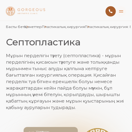
Басты бет
Қызметтер
Пластикалық хирургия
Пластикалық хирургия: 
Септопластика
Мұрын перделігін түзету (септопластика) - мұрын
перделігінің қисаюын түзетуге және толыққанды
мұрынмен тыныс алуды қалпына келтіруге
бағытталған хирургиялық операция. Қисайған
перделік туа біткен ерекшелік болуы немесе
жарақаттардан кейін пайда болуы мүмкін, бұл
мұрынның үнемі бітелуін, қорылдауды, шырышты
қабаттың құрғауын және мұрын қуыстарының жиі
қабыну ауруларын тудырады.
Ұзақтығы
1-1.5 сағат