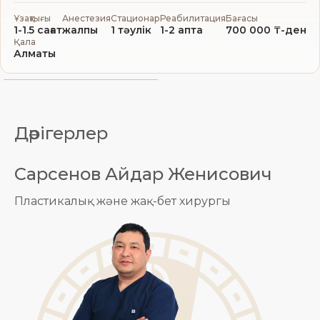
Ұзақтығы
Анестезия
Стационар
Реабилитация
Бағасы
1-1.5 сағат
жалпы
1 тәулік
1-2 апта
700 000 ₸-ден
Қала
Алматы
Дәрігерлер
Сарсенов Айдар Женисович
Пластикалық және жақ-бет хирургы