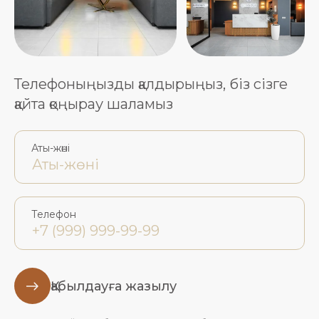
Телефоныңызды қалдырыңыз, біз сізге
қайта қоңырау шаламыз
Аты-жөні
Телефон
Қабылдауға жазылу