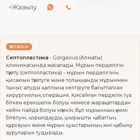
Жазылу
ҚЫСҚАША
Септопластика
- Gorgeous (Алматы)
клиникасында жасалады. Мұрын перделігін
түзету (септопластика) - мұрын перделігінің
қисаюын түзетуге және толыққанды мұрынмен
тыныс алуды қалпына келтіруге бағытталған
хирургиялық операция. Қисайған перделік туа
біткен ерекшелік болуы немесе жарақаттардан
кейін пайда болуы мүмкін, бұл мұрынның үнемі
бітелуін, қорылдауды, шырышты қабаттың
құрғауын және мұрын қуыстарының жиі қабыну
ауруларын тудырады.