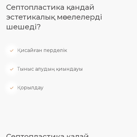
Септопластика қандай
эстетикалық мәселелерді
шешеді?
Қисайған перделік
Тыныс алудың қиындауы
Қорылдау
Септопластика қалай