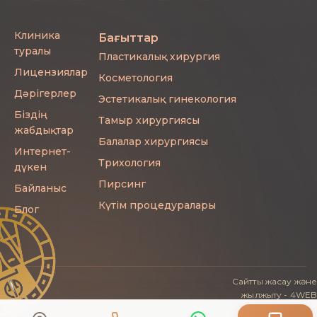
Клиника
Бағыттар
туралы
Пластикалық хирургия
Лицензиялар
Косметология
Дәрігерлер
Эстетикалық гинекология
Біздің
Тамыр хирургиясы
жабдықтар
Балалар хирургиясы
Интернет-
Трихология
дүкен
Пирсинг
Байланыс
Күтім процедуралары
Блог
Сайтты жасау
және
жылжыту
-
4WEB