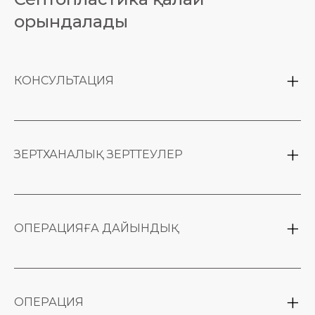
орындалады
КОНСУЛЬТАЦИЯ
Тілектер мен анатомиялық мүмкіндіктерді
талқылау.
ЗЕРТХАНАЛЫҚ ЗЕРТТЕУЛЕР
Талдаулардың стандартты пакеті + мұрынның
қосалқы қуыстарының рентгені/КТ.
Перделік патологиясына күдік болған
ОПЕРАЦИЯҒА ДАЙЫНДЫҚ
жағдайда ЛОР консультациясы.
Тамыр тарылтатын тамшыларды 2 апта бұрын
тоқтату.
ОПЕРАЦИЯ