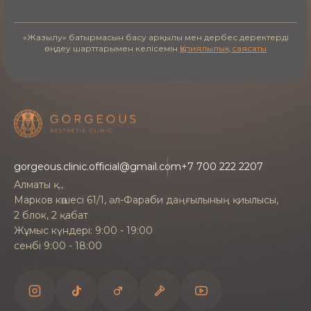
«Жазылу» батырмасын басу арқылы мен дербес деректерді
өңдеу шарттарымен келісемін
Құпиялылық саясаты
gorgeous.clinic.official@gmail.com
+7 700 222 2207
Алматы қ.,
Марков көшесі 61/1, әл-Фараби даңғылының қиылысы,
2 блок, 2 қабат
Жұмыс күндері: 9:00 - 19:00
сенбі 9:00 - 18:00