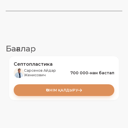
Жалпы наркоз, ұзақтығы 1.5-3 сағат
Шеміршекті және сүйекті қаңқамен жұмыс,
қажет болған жағдайда перделікті түзету.
Читать дальше
Бағалар
Септопластика
Сарсенов Айдар
700 000-нан бастап
Женисович
ӨТІНІМ ҚАЛДЫРУ