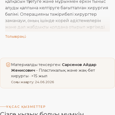
қалқасын түзетуге және мұрынмен еркін тыныс
алуды қалпына келтіруге бағытталған хирургия
бөлімі. Операцияны тәжірибелі хирургтер
заманауи, оның ішінде корей әдістемелерін
және дәл жабдықты қолдана отырып жүргізеді.
Жеке көзқарас пен меншікті стационар
Толығырақ
науқастарға емделуді жайлы әрі қауіпсіз
өткізуге мүмкіндік береді.
Алматыдағы Септопластика
Материалды тексерген:
Сарсенов Айдар
Женисович
- Пластикалық және жақ-бет
хирургы · >15 жыл
бағыттары
Соңғы жаңарту: 24.06.2026
Эндоскопиялық септопластика
- тіндерге
барынша аз әсер ете отырып, бейнебақылау
арқылы жүргізілетін қалқаны аз жарақаттайтын
ҰҚСАС ҚЫЗМЕТТЕР
Сізге қызық болуы мүмкін
түзету және қалпына келу кезеңі жұмсақ өтеді.