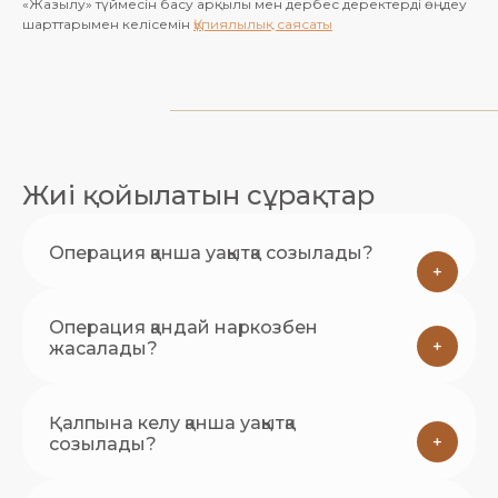
«Жазылу» түймесін басу арқылы мен дербес деректерді өңдеу
шарттарымен келісемін
Құпиялылық саясаты
Жиі қойылатын сұрақтар
Операция қанша уақытқа созылады?
+
Операция қандай наркозбен
+
жасалады?
Қалпына келу қанша уақытқа
+
созылады?