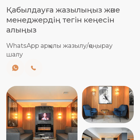
Қабылдауға жазылыңыз және
менеджердің тегін кеңесін
алыңыз
WhatsApp арқылы жазылу/қоңырау
шалу