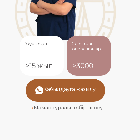
Жұмыс өтілі
Жасалған
операциялар
>15 жыл
>3000
Қабылдауға жазылу
Маман туралы көбірек оқу