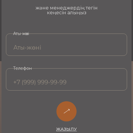
бойынша хабарласыңыз - администратор
және менеджердің тегін
ыңғайлы уақытты таңдап, сұрақтарыңызға жауап
кеңесін алыңыз
береді.
Аты-жөні
Телефон
ЖАЗЫЛУ