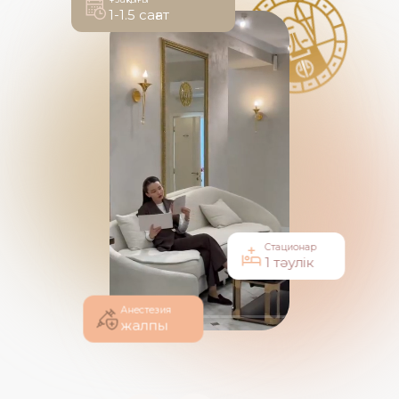
Стационар
1 тәулік
Анестезия
жалпы