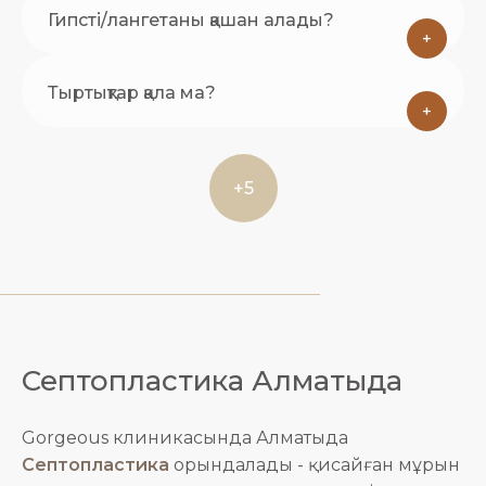
Гипсті/лангетаны қашан алады?
+
Тыртықтар қала ма?
+
+5
Септопластика Алматыда
Gorgeous клиникасында Алматыда
Септопластика
орындалады - қисайған мұрын