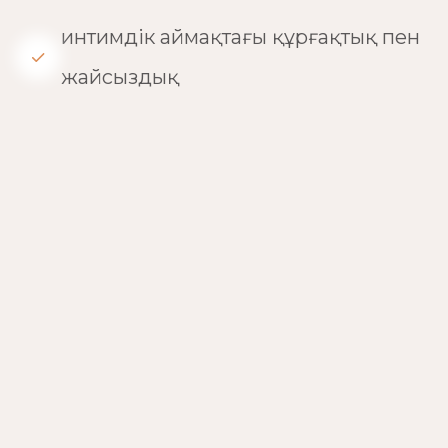
интимдік аймақтағы құрғақтық пен
жайсыздық