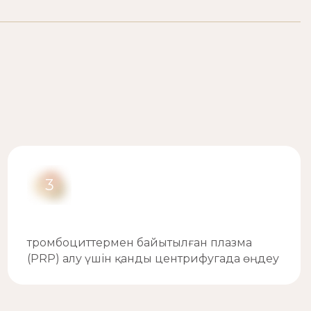
3
тромбоциттермен байытылған плазма
(PRP) алу үшін қанды центрифугада өңдеу