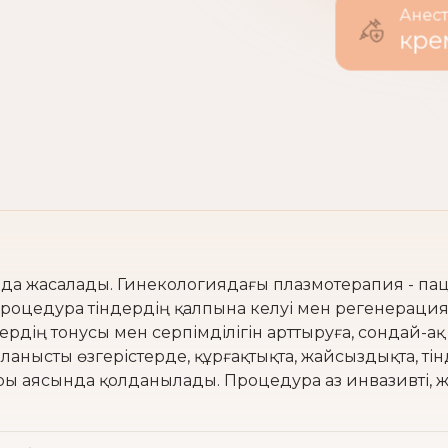
Ане
кр
да жасалады. Гинекологиядағы плазмотерапия - пац
роцедура тіндердің қалпына келуі мен регенераци
ндердің тонусы мен серпімділігін арттыруға, сондай
ланысты өзгерістерде, құрғақтықта, жайсыздықта, т
 аясында қолданылады. Процедура аз инвазивті, жақ