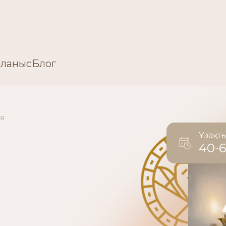
ланыс
Блог
«Пластикалық хирургия» бөлімі
я
Пластикалық хирургия: Бет
Ұзақт
40-
ия
Пластикалық хирургия: Ден