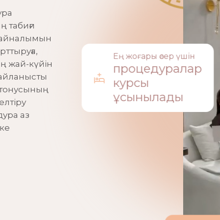
ура
ң табиғи
ан айналымын
рттыруға,
Ең жоғары әсер үшін
ң жай-күйін
процедуралар
байланысты
курсы
р тонусының
ұсынылады
елтіру
ура аз
еке