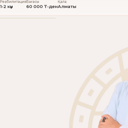
Реабилитация
Бағасы
Қала
1-2 күн
60 000 ₸-ден
Алматы