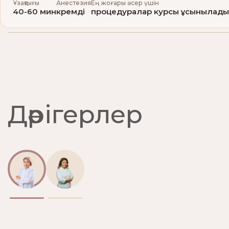
Ұзақтығы
Анестезия
Ең жоғары әсер үшін
40-60 мин
кремді
процедуралар курсы ұсынылады
Дәрігерлер