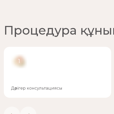
Процедура құнын
1
Дәрігер консультациясы