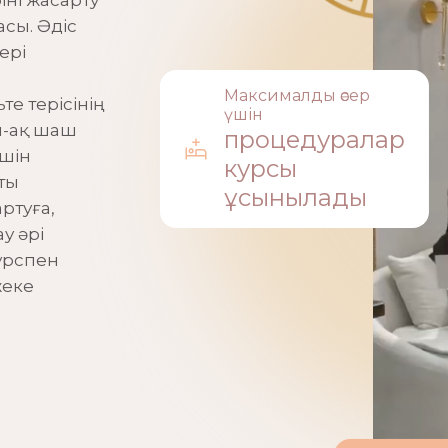
іні жасарту
сы. Әдіс
ері
Максималды әсер
 терісінің
үшін
ай-ақ шаш
процедуралар
үшін
курсы
ты
ұсынылады
артуға,
у әрі
урспен
жеке