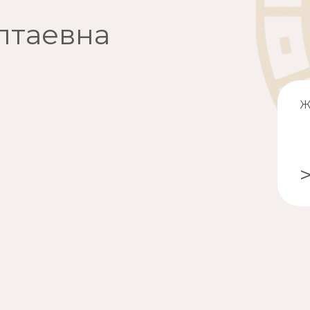
лтаевна
Ж