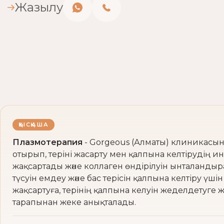
Жазылу
ҚЫСҚАША
Плазмотерапия
- Gorgeous (Алматы) клиникасын
отырып, теріні жасарту мен қалпына келтірудің 
жақсартады және коллаген өндірілуін ынталандыра
түсуін емдеу және бас терісін қалпына келтіру үш
жақсартуға, терінің қалпына келуін жеделдетуге жә
тарапынан жеке анықталады.