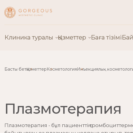
Клиника туралы
Қызметтер
Баға тізімі
Бай
Клиника туралы
Пластикалық хирургия
Басты бет
Қызметтер
Косметология
Инъекциялық косметолог
Дәрігерлер
Косметология
Жабдық
Эстетикалық гинеколог
Лицензиялар
Қантамыр хирургиясы
Плазмотерапия
Пікірлер
Балалар хирургиясы
Плазмотерапия - бұл пациенттің тромбоциттер
Байланыс
Трихология