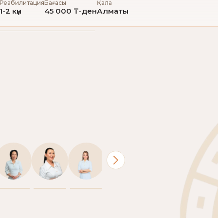
Реабилитация
Бағасы
Қала
1-2 күн
45 000 ₸-ден
Алматы