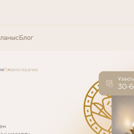
ланыс
Блог
«Пластикалық хирургия» бөлімі
ия
Плазмотерапия
Пластикалық хирургия: Бет
Ұзақт
30-
ия
Пластикалық хирургия: Ден
мен