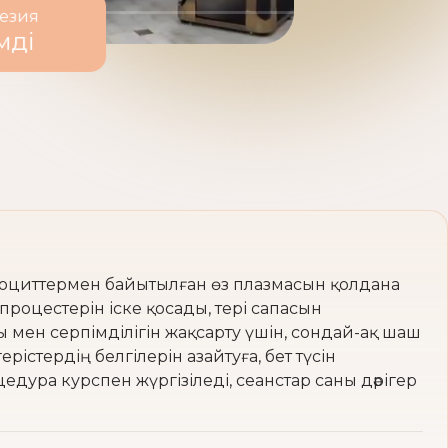
стезия
емді
боциттермен байытылған өз плазмасын қолдана
роцестерін іске қосады, тері сапасын
ы мен серпімділігін жақсарту үшін, сондай-ақ шаш
істердің белгілерін азайтуға, бет түсін
цедура курспен жүргізіледі, сеанстар саны дәрігер