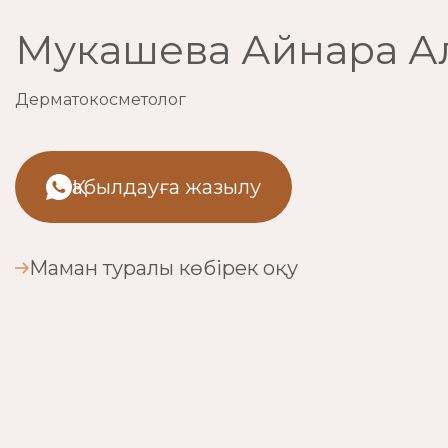
Мукашева Айнара А
Дерматокосметолог
Қабылдауға жазылу
Маман туралы көбірек оқу