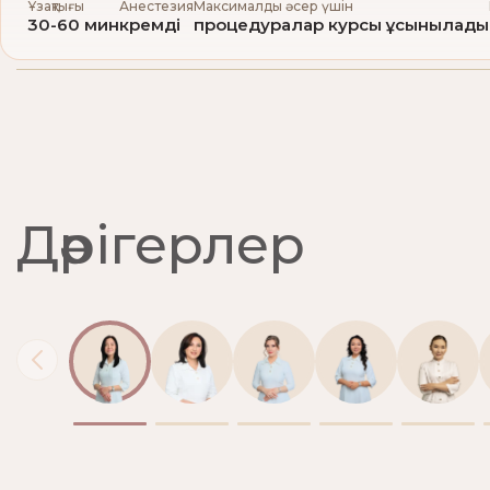
Ұзақтығы
Анестезия
Максималды әсер үшін
30-60 мин
кремді
процедуралар курсы ұсынылады
Дәрігерлер