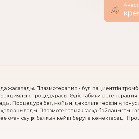
Ане
кр
да жасалады. Плазмотерапия - бұл пациенттің тром
инъекциялық процедурасы. Әдіс табиғи регенерация п
ды. Процедура бет, мойын, декольте терісінің тонус
ін қолданылады. Плазмотерапия жасқа байланысты өзгер
не оған сау әрі балғын кейіп беруге көмектеседі. Про