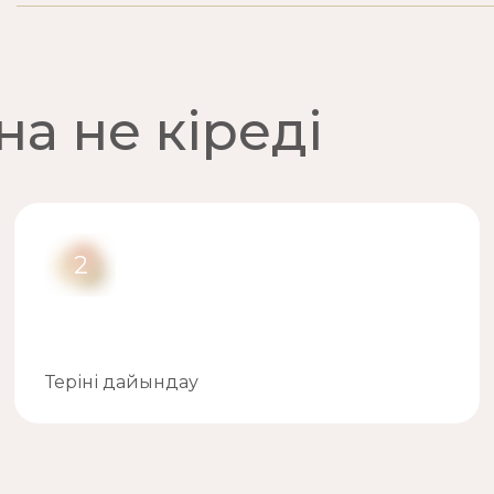
а не кіреді
2
Теріні дайындау