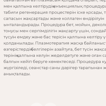
байытылған өз плазмасын қолдана отырып, тер
Галерея
Күтім процедуралары
мен қалпына келтірудің инъекциялық процедура
табиғи регенерация процестерін іске қосады, т
Пирсинг
сапасын жақсартады және коллаген өндірілуін
ынталандырады. Процедура бет, мойын, декольте
тонусы мен серпімділігін жақсарту үшін, сонд
түсуін емдеу және бас терісін қалпына келтіру 
қолданылады. Плазмотерапия жасқа байланыс
өзгерістердің белгілерін азайтуға, бет түсін жақс
терінің қалпына келуін жеделдетуге және оған са
балғын кейіп беруге көмектеседі. Процедура к
жүргізіледі, сеанстар саны дәрігер тарапынан 
анықталады.