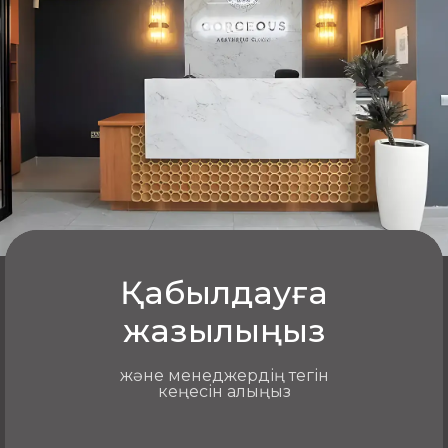
хирург тіндердің жағдайын бағалап, күтілетін
нәтижелерді талқылап, түзетудің оңтайлы
нұсқасын ұсынады. Содан кейін қолайлы әдіс
пен параметрлерді таңдай отырып,
операцияның жеке жоспары жасалады.
Араласудың өзі жайлы әрі стерильді жағдайда
жүргізіледі, осыдан кейін пациент клиника
мамандарының бақылауында қалады. Нақты
бөлшектер мен әдістемелерді дәрігер күндізгі
тексеру барысында айқындайды.
Қабылдауға
Кеудені үлкейтуді неге Gorgeous-та
жазылыңыз
жасайды
және менеджердің тегін
кеңесін алыңыз
эстетикалық маммопластика тәжірибесі бар