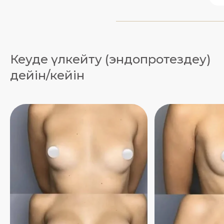
Кеуде үлкейту (эндопротездеу)
дейін/кейін