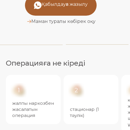
Қабылдауға жазылу
Маман туралы көбірек оқу
Операцияға не кіреді
1
2
жалпы наркозбен
жасалатын
стационар (1
операция
тәулік)