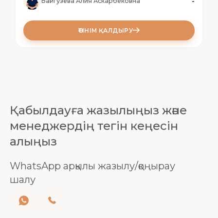
-
Байгузева Алия Аскарбековна
ӨТІНІМ ҚАЛДЫРУ
Қабылдауға жазылыңыз және
менеджердің тегін кеңесін
алыңыз
WhatsApp арқылы жазылу/қоңырау
шалу