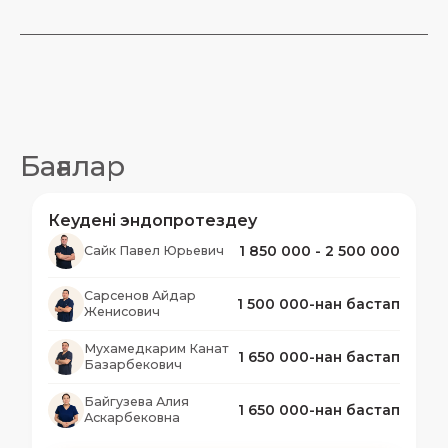
Бірінші апта - демалыс, компрессиялық іш
киімді тәулік бойы кию. Компрессиялық іш
киімді пациент бөлек сатып алады.
1 айдан кейін - жеңіл жүктемелерге оралу, іш
киімді жұмсақ, қолдау көрсететін
бюстгальтерге ауыстыру
Читать дальше
Бағалар
Кеудені эндопротездеу
1 850 000 - 2 500 000
Сайк Павел Юрьевич
Сарсенов Айдар
1 500 000-нан бастап
Женисович
Мухамедкарим Канат
1 650 000-нан бастап
Базарбекович
Байгузева Алия
1 650 000-нан бастап
Аскарбековна