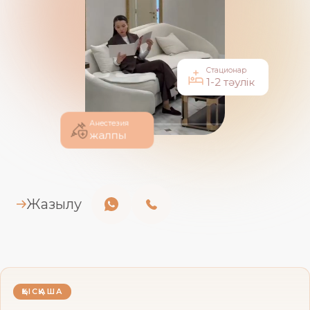
Стационар
1-2 тәулік
Анестезия
жалпы
Жазылу
ҚЫСҚАША