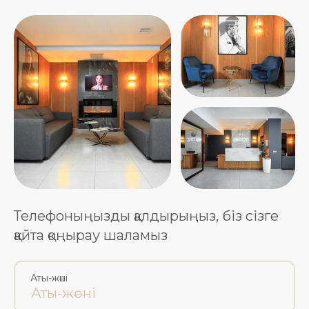
Телефоныңызды қалдырыңыз, біз сізге
қайта қоңырау шаламыз
Аты-жөні