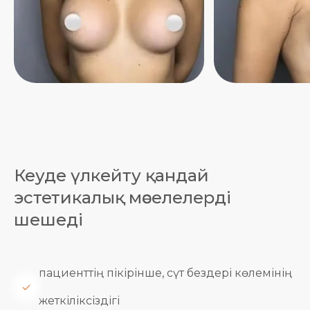
Кеуде үлкейту қандай
эстетикалық мәселелерді
шешеді
пациенттің пікірінше, сүт бездері көлемінің
жеткіліксіздігі