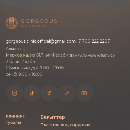
Процедураны қолжетімдірек ету үшін
клиникада
несие
қарастырылған.
Реабилитация
gorgeous.clinic.official@gmail.com
+7 700 222 2207
Кеудені үлкейтуден кейінгі қалпына келу
Алматы қ.,
біртіндеп өтеді: осы кезеңде дәрігердің
Марков көшесі 61/1, әл-Фараби даңғылының қиылысы,
ұсыныстарын сақтау, күш түсуді шектеу және
2 блок, 2 қабат
арнайы компрессиялық іш киім кию маңызды.
Жұмыс күндері: 9:00 - 19:00
Реабилитация бойынша жеке ұсыныстарды
сенбі 9:00 - 18:00
емдеуші хирург пациенттің ерекшеліктерін
ескере отырып береді.
Жазылу
Клиника
Бағыттар
Алматыда кеудені үлкейту бойынша
туралы
Пластикалық хирургия
консультацияға Gorgeous клиникасының