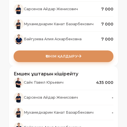
7 000
Сарсенов Айдар Женисович
7 000
Мухамедкарим Канат Базарбекович
7 000
Байгузева Алия Аскарбековна
ӨТІНІМ ҚАЛДЫРУ
Емшек ұштарын кішірейту
435 000
Сайк Павел Юрьевич
-
Сарсенов Айдар Женисович
-
Мухамедкарим Канат Базарбекович