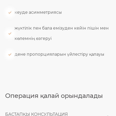
кеуде асимметриясы
жүктілік пен бала емізуден кейін пішін мен
көлемнің өзгеруі
дене пропорцияларын үйлестіру қалауы
Операция қалай орындалады
БАСТАПҚЫ КОНСУЛЬТАЦИЯ