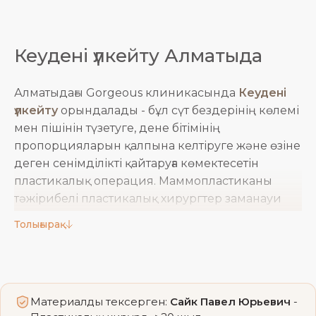
Кеудені үлкейту Алматыда
Алматыдағы Gorgeous клиникасында
Кеудені
үлкейту
орындалады - бұл сүт бездерінің көлемі
мен пішінін түзетуге, дене бітімінің
пропорцияларын қалпына келтіруге және өзіне
деген сенімділікті қайтаруға көмектесетін
пластикалық операция. Маммопластиканы
тәжірибелі пластикалық хирургтер заманауи
жабдықта орындап, әр пациенттің анатомиялық
Толығырақ
ерекшеліктері мен тілектеріне қарай шешім
таңдайды.
Кеудені үлкейтуге арналған
Материалды тексерген:
Сайк Павел Юрьевич
-