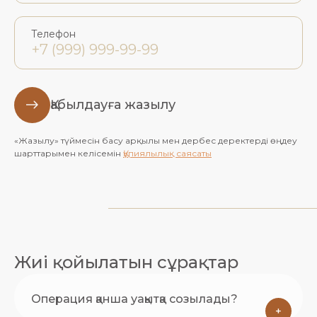
Телефон
Қабылдауға жазылу
«Жазылу» түймесін басу арқылы мен дербес деректерді өңдеу
шарттарымен келісемін
Құпиялылық саясаты
Жиі қойылатын сұрақтар
Операция қанша уақытқа созылады?
+