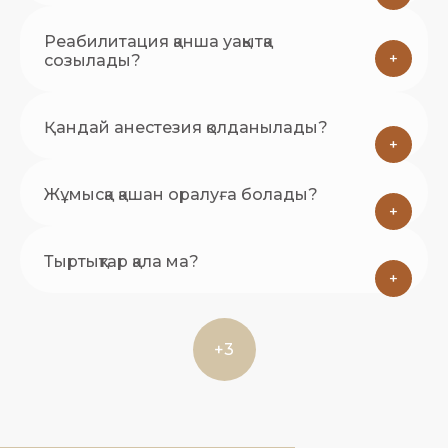
Реабилитация қанша уақытқа
+
созылады?
Қандай анестезия қолданылады?
+
Жұмысқа қашан оралуға болады?
+
Тыртықтар қала ма?
+
+3