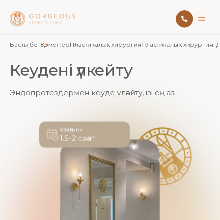
Басты бет
Қызметтер
Пластикалық хирургия
Пластикалық хирургия: 
Кеудені үлкейту
Эндопротездермен кеуде ұлғайту, ізі ең аз
Ұзақтығы
1.5-2 сағат