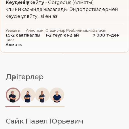
Кеудені үлкейту
- Gorgeous (Алматы)
клиникасында жасалады. Эндопротездермен
кеуде ұлғайту, ізі ең аз
Ұзақтығы
Анестезия
Стационар
Реабилитация
Бағасы
1.5-2 сағат
жалпы
1-2 тәулік
1-2 ай
7 000 ₸-ден
Қала
Алматы
Дәрігерлер
Сайк Павел Юрьевич