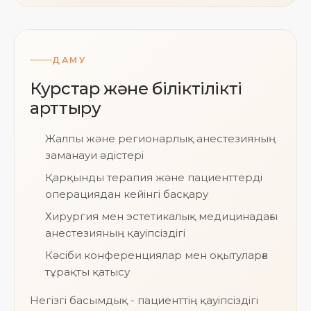
ДАМУ
Курстар және біліктілікті
арттыру
Жалпы және регионарлық анестезияның
заманауи әдістері
Қарқынды терапия және пациенттерді
операциядан кейінгі басқару
Хирургия мен эстетикалық медицинадағы
анестезияның қауіпсіздігі
Кәсіби конференциялар мен оқытуларға
тұрақты қатысу
Негізгі басымдық - пациенттің қауіпсіздігі